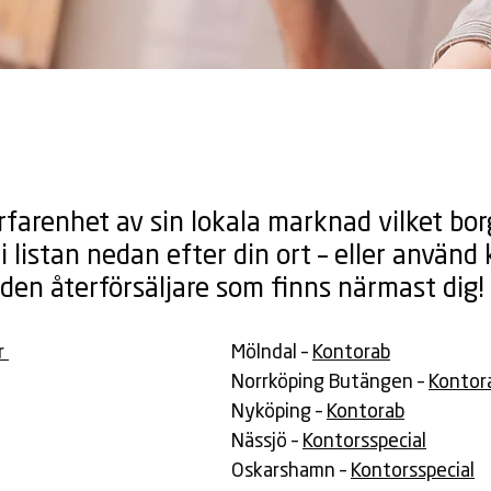
rfarenhet av sin lokala marknad vilket borg
i listan nedan efter din ort – eller använ
a den återförsäljare som finns närmast dig!
r
Mölndal –
Kontorab
Norrköping Butängen –
Kontor
Nyköping –
Kontorab
Nässjö –
Kontorsspecial
Oskarshamn –
Kontorsspecial