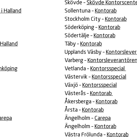
Skövde –
Skövde Kontorscent
i Halland
Sollentuna –
Kontorab
Stockholm City –
Kontorab
Söderköping –
Kontorab
Södertälje –
Kontorab
 Halland
Täby –
Kontorab
Upplands Väsby –
Kontorslever
Varberg –
Kontorsleverantören 
önköping
Vetlanda –
Kontorsspecial
Västervik –
Kontorsspecial
Växjö –
Kontorsspecial
Västerås –
Kontorab
Åkersberga –
Kontorab
Årsta –
Kontorab
arepa
Ängelholm –
Carepa
Ängelholm –
Kontorab
Västra Frölunda –
Kontorab