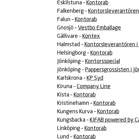
Eskilstuna –
Kontorab
Falkenberg –
Kontorsleverantören 
Falun –
Kontorab
Gnosjö –
Vestbo Emballage
Gällivare –
Kontex
Halmstad –
Kontorsleverantören i
Helsingborg –
Kontorab
Jönköping –
Kontorsspecial
Jönköping –
Pappersgrossisten i J
Karlskrona –
KP Syd
Kiruna –
Company Line
Kista –
Kontorab
Kristinehamn –
Kontorab
Kungens Kurva –
Kontorab
Kungsbacka –
KIFAB powered by C
Linköping –
Kontorab
Lund –
Kontorab