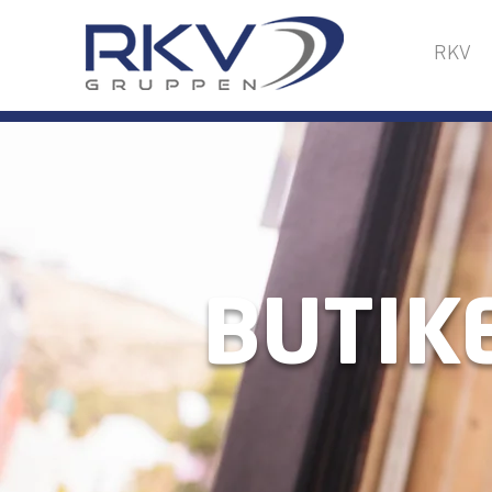
RKV
BUTIK