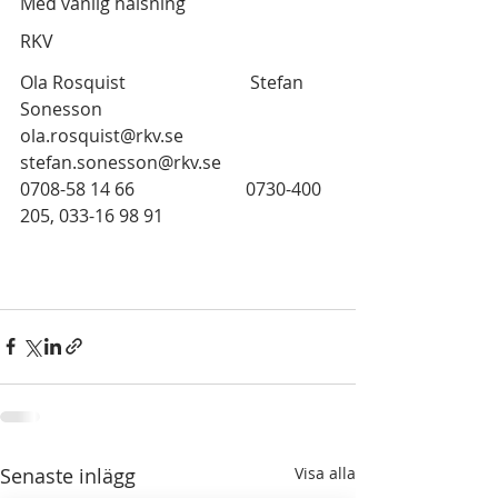
Med vänlig hälsning
RKV
Ola Rosquist                            Stefan 
Sonesson
ola.rosquist@rkv.se                
stefan.sonesson@rkv.se
0708-58 14 66                         0730-400 
205, 033-16 98 91
Senaste inlägg
Visa alla